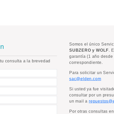
Somos el único Servici
en
SUBZERO y WOLF
. 
garantía (1 año desde 
tu consulta a la brevedad
correspondiente.
Para solicitar un Serv
sac@elden.com
Si usted ya fue visita
consultar por un pres
un mail a
repuestos@
Por otras consultas 