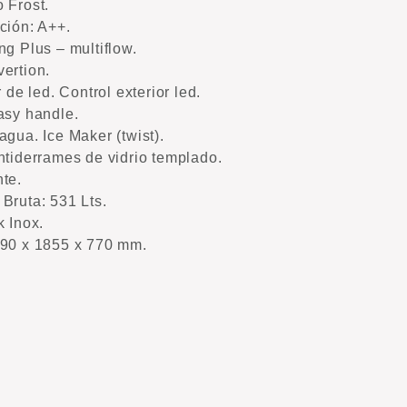
 Frost.
ción: A++.
ng Plus – multiflow.
ertion.
r de led. Control exterior led.
asy handle.
agua. Ice Maker (twist).
ntiderrames de vidrio templado.
te.
Bruta: 531 Lts.
k Inox.
90 x 1855 x 770 mm.
: