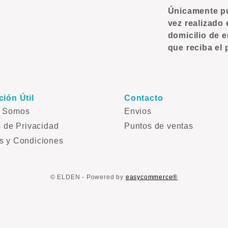
Únicamente pue
vez realizado 
domicilio de e
que reciba el 
ción Útil
Contacto
s Somos
Envios
s de Privacidad
Puntos de ventas
s y Condiciones
© ELDEN - Powered by
easycommerce®