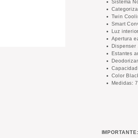
Sistema No
Categoriza
Twin Cooli
Smart Conv
Luz interio
Apertura e
Dispenser 
Estantes a
Deodorizan
Capacidad 
Color Blac
Medidas: 7
IMPORTANTE