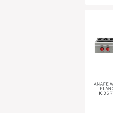
ANAFE W
PLAN
ICBSR