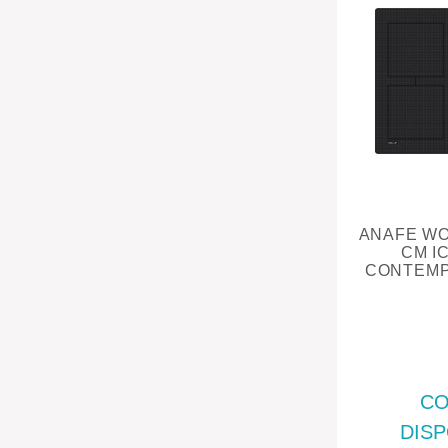
ANAFE WO
CM I
CONTEM
CO
DISP